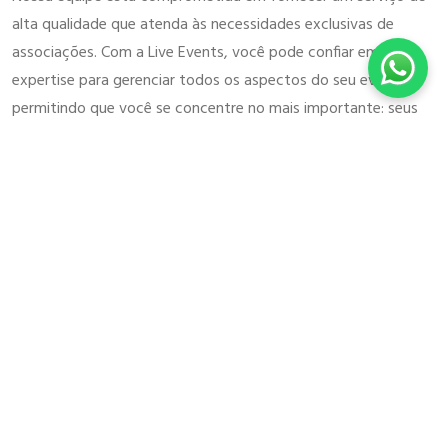
alta qualidade que atenda às necessidades exclusivas de
associações. Com a Live Events, você pode confiar em nossa
expertise para gerenciar todos os aspectos do seu evento,
permitindo que você se concentre no mais importante: seus
membros.
Entre em Contato para Planejar Seu Próximo Evento
Está pronto para elevar os eventos da sua associação a um
novo nível de profissionalismo e impacto? Entre em contato
com a Live Events hoje mesmo para discutir suas necessidades
e descobrir como podemos ajudar a transformar seus
objetivos em realidade. Juntos, podemos criar eventos que
inspirem, eduquem e conectem.